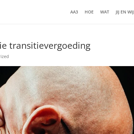
AA3
HOE
WAT
JIJ EN WIJ
e transitievergoeding
rized