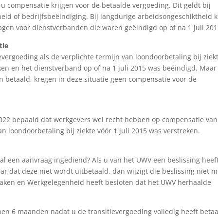
 u compensatie krijgen voor de betaalde vergoeding. Dit geldt bij
id of bedrijfsbeëindiging. Bij langdurige arbeidsongeschiktheid 
en voor dienstverbanden die waren geëindigd op of na 1 juli 201
tie
ergoeding als de verplichte termijn van loondoorbetaling bij ziekt
eken en het dienstverband op of na 1 juli 2015 was beëindigd. Maar
n betaald, kregen in deze situatie geen compensatie voor de
2022 bepaald dat werkgevers wel recht hebben op compensatie van
an loondoorbetaling bij ziekte vóór 1 juli 2015 was verstreken.
u al een aanvraag ingediend? Als u van het UWV een beslissing heef
 dat deze niet wordt uitbetaald, dan wijzigt die beslissing niet 
e Zaken en Werkgelegenheid heeft besloten dat het UWV herhaalde
n 6 maanden nadat u de transitievergoeding volledig heeft betaa