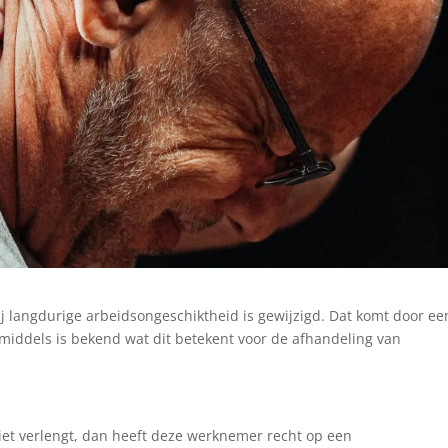
j langdurige arbeidsongeschiktheid is gewijzigd. Dat komt door ee
middels is bekend wat dit betekent voor de afhandeling van
niet verlengt, dan heeft deze werknemer recht op een