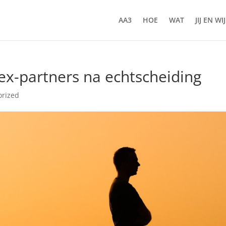
AA3
HOE
WAT
JIJ EN WIJ
 ex-partners na echtscheiding
orized