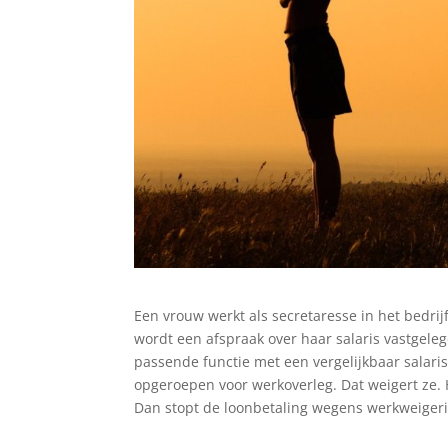
Een vrouw werkt als secretaresse in het bedri
wordt een afspraak over haar salaris vastgele
passende functie met een vergelijkbaar salaris 
opgeroepen voor werkoverleg. Dat weigert ze. 
Dan stopt de loonbetaling wegens werkweiger