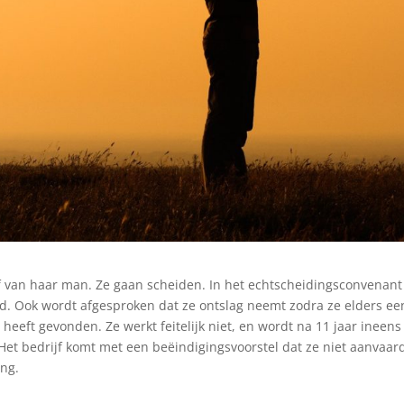
jf van haar man. Ze gaan scheiden. In het echtscheidingsconvenant
gd. Ook wordt afgesproken dat ze ontslag neemt zodra ze elders ee
heeft gevonden. Ze werkt feitelijk niet, en wordt na 11 jaar ineens
Het bedrijf komt met een beëindigingsvoorstel dat ze niet aanvaard
ing.