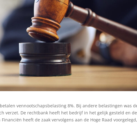
 betalen vennootschapsbelasting 8%. Bij andere belastingen was d
 verzet. De rechtbank heeft het bedrijf in het gelijk gesteld en d
n Financiën heeft de zaak vervolgens aan de Hoge Raad voorgelegd,