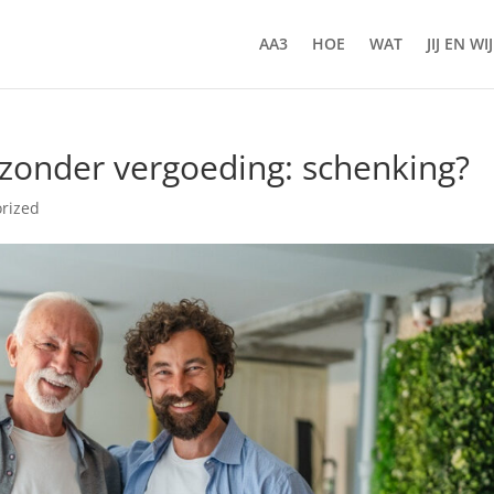
AA3
HOE
WAT
JIJ EN WIJ
 zonder vergoeding: schenking?
rized