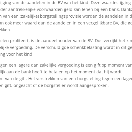
stijging van de aandelen in de BV van het kind. Deze waardestijging
nder aantrekkelijke voorwaarden geld kan lenen bij een bank. Dankz
n van een (zakelijke) borgstellingsprovisie worden de aandelen in 
an ook meer waard dan de aandelen in een vergelijkbare BV, die g
ekken.
len profiteert, is de aandeelhouder van de BV. Dus verrijkt het ki
lijke vergoeding. De verschuldigde schenkbelasting wordt in dit g
ing voor het kind.
egen een lagere dan zakelijke vergoeding is een gift op moment va
lijk aan de bank hoeft te betalen op het moment dat hij wordt
 van de gift. Het verstrekken van een borgstelling tegen een lage
en gift, ongeacht of de borgsteller wordt aangesproken.