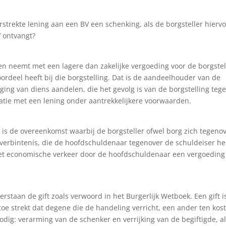
rstrekte lening aan een BV een schenking, als de borgsteller hierv
V ontvangt?
egen neemt met een lagere dan zakelijke vergoeding voor de borgstel
ordeel heeft bij die borgstelling. Dat is de aandeelhouder van de
jging van diens aandelen, die het gevolg is van de borgstelling teg
atie met een lening onder aantrekkelijkere voorwaarden.
 – is de overeenkomst waarbij de borgsteller ofwel borg zich tegeno
verbintenis, die de hoofdschuldenaar tegenover de schuldeiser he
n het economische verkeer door de hoofdschuldenaar een vergoeding
staan de gift zoals verwoord in het Burgerlijk Wetboek. Een gift i
oe strekt dat degene die de handeling verricht, een ander ten kos
nodig: verarming van de schenker en verrijking van de begiftigde, a