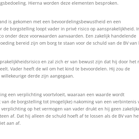
ngsbedoeling. Hierna worden deze elementen besproken.
t stand is gekomen met een bevoordelingsbewustheid en een
 de borgstelling loopt vader in privé risico op aansprakelijkheid. I
ico onder deze voorwaarden aanvaarden. Een zakelijk handelende
rgoeding bereid zijn om borg te staan voor de schuld van de BV van
akelijkheidsrisico en zal zich er van bewust zijn dat hij door het 
lt. Vader heeft de wil om het kind te bevoordelen. Hij zou de
n willekeurige derde zijn aangegaan.
ling een verplichting voortvloeit, waaraan een waarde wordt
van de borgstelling tot (mogelijke) nakoming van een verbintenis 
 verplichting op het vermogen van vader drukt en hij geen zakelijk
n af. Dat hij alleen de schuld hoeft af te lossen als de BV van he
iet aan af.