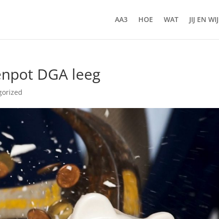
AA3
HOE
WAT
JIJ EN WIJ
enpot DGA leeg
gorized