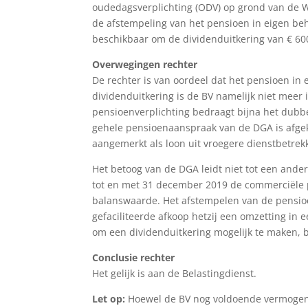
oudedagsverplichting (ODV) op grond van de 
de afstempeling van het pensioen in eigen beh
beschikbaar om de dividenduitkering van € 60
Overwegingen rechter
De rechter is van oordeel dat het pensioen in 
dividenduitkering is de BV namelijk niet meer
pensioenverplichting bedraagt bijna het dubbe
gehele pensioenaanspraak van de DGA is afge
aangemerkt als loon uit vroegere dienstbetrek
Het betoog van de DGA leidt niet tot een ande
tot en met 31 december 2019 de commerciële pe
balanswaarde. Het afstempelen van de pensioe
gefaciliteerde afkoop hetzij een omzetting i
om een dividenduitkering mogelijk te maken, b
Conclusie rechter
Het gelijk is aan de Belastingdienst.
Let op:
Hoewel de BV nog voldoende vermogen h