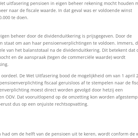
Wet uitfasering pensioen in eigen beheer rekening mocht houden 
eer naar de fiscale waarde. In dat geval was er voldoende winst
0.000 te doen.
eigen beheer door de dividenduitkering is prijsgegeven. Door de
 in staat om aan haar pensioenverplichtingen te voldoen. Immers, 
le van het balanstotaal na de dividenduitkering. Dit betekent dat 
kocht en de aanspraak (tegen de commerciële waarde) wordt
king.
r oordeel. De Wet Uitfasering bood de mogelijkheid om van 1 april 
nsioenverplichting fiscaal geruisloos af te stempelen naar de fis
nverplichting moest direct worden gevolgd door hetzij een
n een ODV. Dat vooruitlopend op de omzetting kon worden afgestemp
erust dus op een onjuiste rechtsopvatting.
ad om de helft van de pensioen uit te keren, wordt conform de 