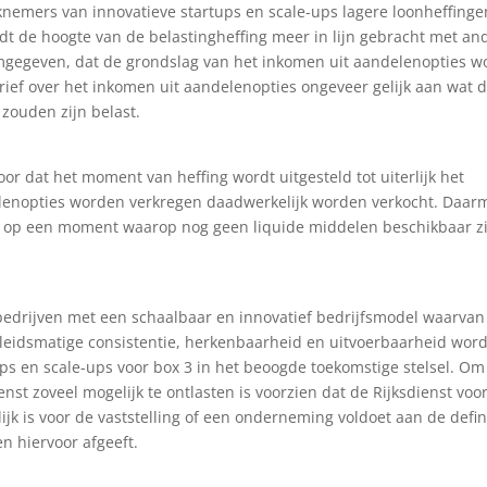
knemers van innovatieve startups en scale-ups lagere loonheffinge
t de hoogte van de belastingheffing meer in lijn gebracht met an
rmgegeven, dat de grondslag van het inkomen uit aandelenopties w
arief over het inkomen uit aandelenopties ongeveer gelijk aan wat 
 zouden zijn belast.
or dat het moment van heffing wordt uitgesteld tot uiterlijk het
lenopties worden verkregen daadwerkelijk worden verkocht. Daar
 op een moment waarop nog geen liquide middelen beschikbaar zi
bedrijven met een schaalbaar en innovatief bedrijfsmodel waarvan
eleidsmatige consistentie, herkenbaarheid en uitvoerbaarheid word
ups en scale-ups voor box 3 in het beoogde toekomstige stelsel. Om
nst zoveel mogelijk te ontlasten is voorzien dat de Rijksdienst voo
 is voor de vaststelling of een onderneming voldoet aan de defin
n hiervoor afgeeft.