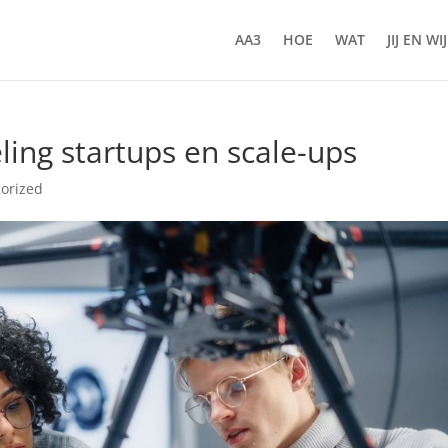
AA3
HOE
WAT
JIJ EN WIJ
eling startups en scale-ups
orized