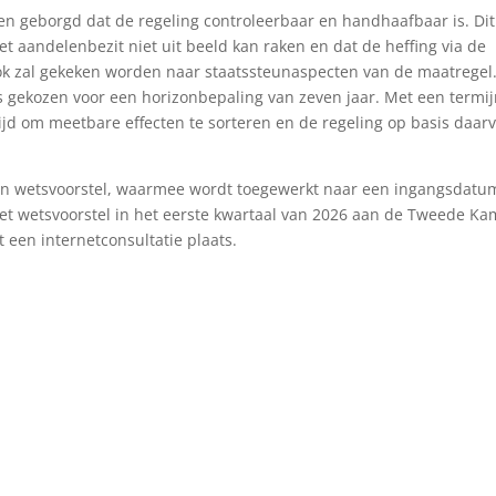
en geborgd dat de regeling controleerbaar en handhaafbaar is. Dit
t aandelenbezit niet uit beeld kan raken en dat de heffing via de
ok zal gekeken worden naar staatssteunaspecten van de maatregel.
 is gekozen voor een horizonbepaling van zeven jaar. Met een termi
ijd om meetbare effecten te sorteren en de regeling op basis daar
een wetsvoorstel, waarmee wordt toegewerkt naar een ingangsdatu
het wetsvoorstel in het eerste kwartaal van 2026 aan de Tweede Ka
een internetconsultatie plaats.