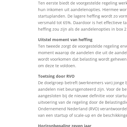
Ten eerste biedt de voorgestelde regeling wer
hun inkomen uit aandelenopties. Hiermee word
startuplanden. De lagere heffing wordt zo vo
versmald tot 65%. Daardoor is het effectieve t
heffing zou zijn als de aandelenopties in box 2
Uitstel moment van heffing
Ten tweede zorgt de voorgestelde regeling ervo
moment waarop de aandelen die uit de aande
wordt voorkomen dat belasting wordt geheven
om deze te voldoen.
Toetsing door RVO
De doelgroep betreft (werknemers van) jonge 
aandelen niet beursgenoteerd zijn. Voor de b
aangesloten bij de nieuwe definitie voor start
uitvoering van de regeling door de Belastingdie
Ondernemend Nederland (RVO) verantwoordelijk
van een startup of scale-up en de beschikkinge
Horizonbepaling zeven jaar