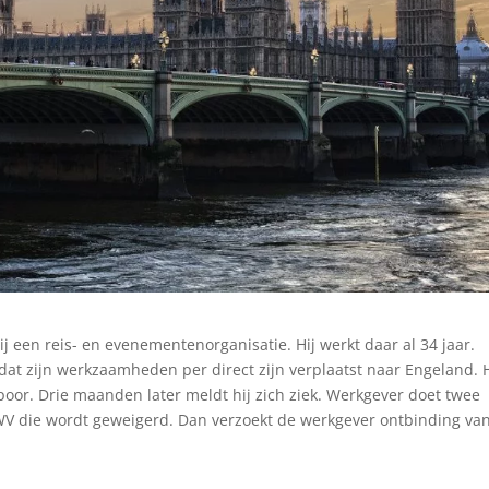
 een reis- en evenementenorganisatie. Hij werkt daar al 34 jaar.
 dat zijn werkzaamheden per direct zijn verplaatst naar Engeland. H
poor. Drie maanden later meldt hij zich ziek. Werkgever doet twee
WV die wordt geweigerd. Dan verzoekt de werkgever ontbinding va