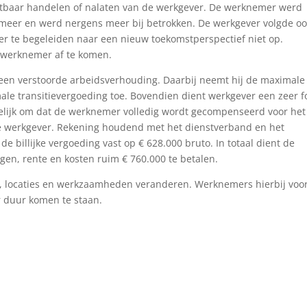
wijtbaar handelen of nalaten van de werkgever. De werknemer werd
k meer en werd nergens meer bij betrokken. De werkgever volgde o
er te begeleiden naar een nieuw toekomstperspectief niet op.
 werknemer af te komen.
een verstoorde arbeidsverhouding. Daarbij neemt hij de maximale
male transitievergoeding toe. Bovendien dient werkgever een zeer f
amelijk om dat de werknemer volledig wordt gecompenseerd voor het
de werkgever. Rekening houdend met het dienstverband en het
e billijke vergoeding vast op € 628.000 bruto. In totaal dient de
gen, rente en kosten ruim € 760.000 te betalen.
n, locaties en werkzaamheden veranderen. Werknemers hierbij voo
r duur komen te staan.