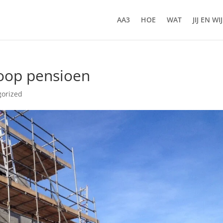
AA3
HOE
WAT
JIJ EN WIJ
koop pensioen
gorized