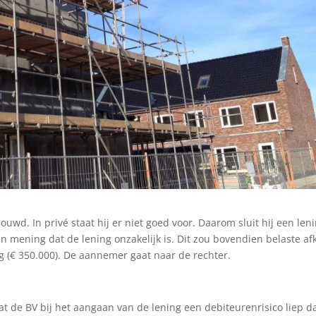
wd. In privé staat hij er niet goed voor. Daarom sluit hij een len
van mening dat de lening onzakelijk is. Dit zou bovendien belaste a
 (€ 350.000). De aannemer gaat naar de rechter.
 de BV bij het aangaan van de lening een debiteurenrisico liep d