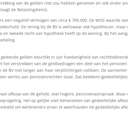
rstrekking van de gelden niet zou hebben genomen en ook onder a
laagt de Belastingdienst.
rs een negatief vermogen van circa € 700.000. De WOZ-waarde van
eekschuld. De lening bij de BV is weliswaar ook hypothecair, maar 
te en tweede recht van hypotheek heeft op de woning. Bij het aan
betaling.
 geleende gelden beschikt in zijn hoedanigheid van rechthebbend
et het verstrekken van de geldbedragen een deel van het pensioen
 de BV niet langer aan haar verplichtingen voldoen. De aannemer
n verlies aan pensioenrechten staat. Dat betekent (gedeeltelijke)
van afkoop van de gehele, veel hogere, pensioenaanspraak. Maar
opregeling. Het op gelijke voet behandelen van gedeeltelijke afko
bedoeld om werknemers ervan te weerhouden tot gedeeltelijke afk