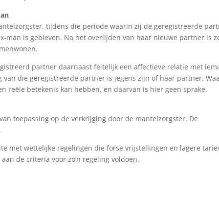
man
ntelzorgster, tijdens die periode waarin zij de geregistreerde par
 ex-man is gebleven. Na het overlijden van haar nieuwe partner is z
samenwonen.
gistreerd partner daarnaast feitelijk een affectieve relatie met ie
g van die geregistreerde partner is jegens zijn of haar partner. Wa
een reële betekenis kan hebben, en daarvan is hier geen sprake.
n van toepassing op de verkrijging door de mantelzorgster. De
.
e met wettelijke regelingen die forse vrijstellingen en lagere tari
an de criteria voor zo’n regeling voldoen.