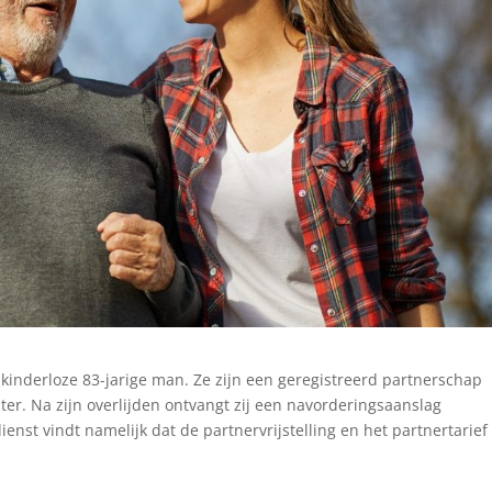
 kinderloze 83-jarige man. Ze zijn een geregistreerd partnerschap
ter. Na zijn overlijden ontvangt zij een navorderingsaanslag
ienst vindt namelijk dat de partnervrijstelling en het partnertarief