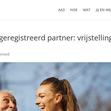
AA3
HOE
WAT
JIJ EN WIJ
eregistreerd partner: vrijstellin
orized