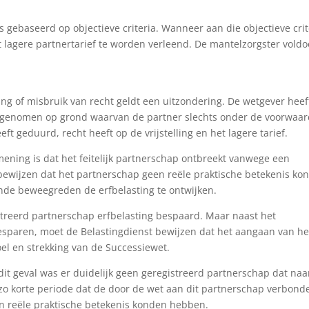
 gebaseerd op objectieve criteria. Wanneer aan die objectieve crit
et lagere partnertarief te worden verleend. De mantelzorgster voldo
ing of misbruik van recht geldt een uitzondering. De wetgever heef
 opgenomen op grond waarvan de partner slechts onder de voorwaa
t geduurd, recht heeft op de vrijstelling en het lagere tarief.
mening is dat het feitelijk partnerschap ontbreekt vanwege een
 bewijzen dat het partnerschap geen reële praktische betekenis ko
de beweegreden de erfbelasting te ontwijken.
istreerd partnerschap erfbelasting bespaard. Maar naast het
sparen, moet de Belastingdienst bewijzen dat het aangaan van he
oel en strekking van de Successiewet.
dit geval was er duidelijk geen geregistreerd partnerschap dat naa
 zo korte periode dat de door de wet aan dit partnerschap verbond
een reële praktische betekenis konden hebben.