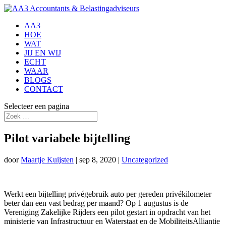
AA3
HOE
WAT
JIJ EN WIJ
ECHT
WAAR
BLOGS
CONTACT
Selecteer een pagina
Pilot variabele bijtelling
door
Maartje Kuijsten
|
sep 8, 2020
|
Uncategorized
Werkt een bijtelling privégebruik auto per gereden privékilometer
beter dan een vast bedrag per maand? Op 1 augustus is de
Vereniging Zakelijke Rijders een pilot gestart in opdracht van het
ministerie van Infrastructuur en Waterstaat en de MobiliteitsAlliantie