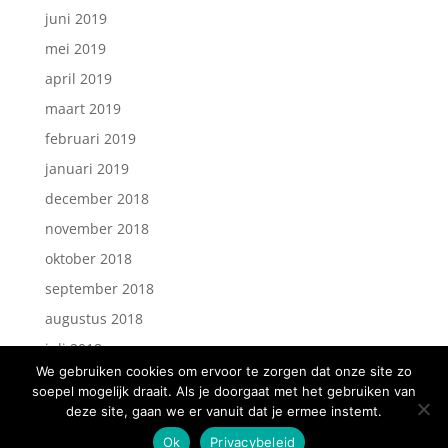
juni 2019
mei 2019
april 2019
maart 2019
februari 2019
januari 2019
december 2018
november 2018
oktober 2018
september 2018
augustus 2018
juli 2018
We gebruiken cookies om ervoor te zorgen dat onze site zo
soepel mogelijk draait. Als je doorgaat met het gebruiken van
deze site, gaan we er vanuit dat je ermee instemt.
Ok
Privacybeleid
website gemaakt door
HELLO
WEBDESIGN.