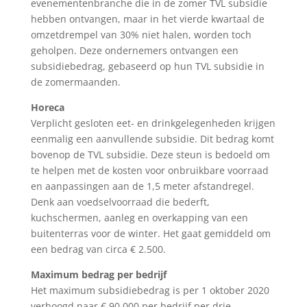
evenementenbranche die in de zomer TVL subsidie
hebben ontvangen, maar in het vierde kwartaal de
omzetdrempel van 30% niet halen, worden toch
geholpen. Deze ondernemers ontvangen een
subsidiebedrag, gebaseerd op hun TVL subsidie in
de zomermaanden.
Horeca
Verplicht gesloten eet- en drinkgelegenheden krijgen
eenmalig een aanvullende subsidie. Dit bedrag komt
bovenop de TVL subsidie. Deze steun is bedoeld om
te helpen met de kosten voor onbruikbare voorraad
en aanpassingen aan de 1,5 meter afstandregel.
Denk aan voedselvoorraad die bederft,
kuchschermen, aanleg en overkapping van een
buitenterras voor de winter. Het gaat gemiddeld om
een bedrag van circa € 2.500.
Maximum bedrag per bedrijf
Het maximum subsidiebedrag is per 1 oktober 2020
verhoogd naar € 90.000 per bedrijf per drie