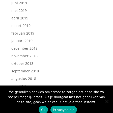
juni 2019
mei 2019
april 2019
maart 2019
februari 2019
januari 2019
december 2018
november 2018
oktober 2018
september 2018
augustus 2018
juli 2018
We gebruiken cookies om ervoor te zorgen dat onze site zo
soepel mogelijk draait. Als je doorgaat met het gebruiken van
deze site, gaan we er vanuit dat je ermee instemt.
Ok
Privacybeleid
website gemaakt door
HELLO
WEBDESIGN.