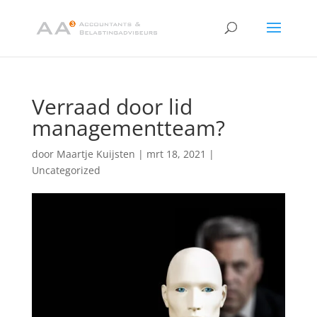
Verraad door lid
managementteam?
door
Maartje Kuijsten
|
mrt 18, 2021
|
Uncategorized