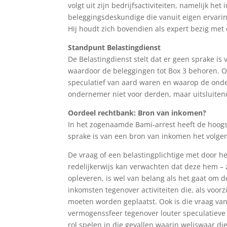
volgt uit zijn bedrijfsactiviteiten, namelijk he
beleggingsdeskundige die vanuit eigen ervari
Hij houdt zich bovendien als expert bezig met
Standpunt Belastingdienst
De Belastingdienst stelt dat er geen sprake i
waardoor de beleggingen tot Box 3 behoren. Op
speculatief van aard waren en waarop de ond
ondernemer niet voor derden, maar uitsluite
Oordeel rechtbank: Bron van inkomen?
In het zogenaamde Bami-arrest heeft de hoogs
sprake is van een bron van inkomen het volge
De vraag of een belastingplichtige met door 
redelijkerwijs kan verwachten dat deze hem – 
opleveren, is wel van belang als het gaat om d
inkomsten tegenover activiteiten die, als voor
moeten worden geplaatst. Ook is die vraag van
vermogenssfeer tegenover louter speculatieve 
rol spelen in die gevallen waarin weliswaar d