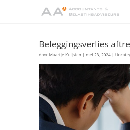
Beleggingsverlies aft
door
Maartje Kuijsten
|
mei 23, 2024
|
Uncate