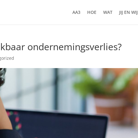
AA3
HOE
WAT
JIJ EN WIJ
rekbaar ondernemingsverlies?
gorized