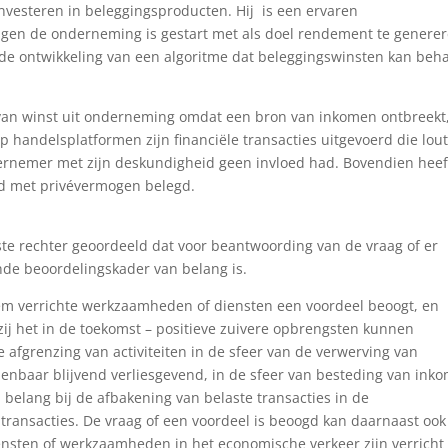
t investeren in beleggingsproducten. Hij is een ervaren
ngen de onderneming is gestart met als doel rendement te generer
 de ontwikkeling van een algoritme dat beleggingswinsten kan beha
s van winst uit onderneming omdat een bron van inkomen ontbreekt
 handelsplatformen zijn financiële transacties uitgevoerd die lou
ernemer met zijn deskundigheid geen invloed had. Bovendien heef
nd met privévermogen belegd.
te rechter geoordeeld dat voor beantwoording van de vraag of er
nde beoordelingskader van belang is.
hem verrichte werkzaamheden of diensten een voordeel beoogt, en
zij het in de toekomst – positieve zuivere opbrengsten kunnen
e afgrenzing van activiteiten in de sfeer van de verwerving van
zienbaar blijvend verliesgevend, in de sfeer van besteding van ink
 belang bij de afbakening van belaste transacties in de
transacties. De vraag of een voordeel is beoogd kan daarnaast ook
iensten of werkzaamheden in het economische verkeer zijn verricht