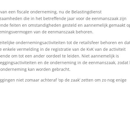
e van een fiscale onderneming, nu de Belastingdienst
kzaamheden die in het betreffende jaar voor de eenmanszaak zijn
oende feiten en omstandigheden gesteld en aannemelijk gemaakt o
rnemingsvermogen van de eenmanszaak behoren.
eitelijke ondernemingsactiviteiten tot de retailsfeer behoren en da
 enkele vermelding in de registratie van de KvK van de activiteit
oende om tot een ander oordeel te leiden. Niet aannemelijk is
leggingsactiviteiten en de onderneming in de eenmanszaak, zodat 
uit onderneming kan worden gebracht.
eggingen niet zomaar achteraf ‘op de zaak’ zetten om zo nog enige