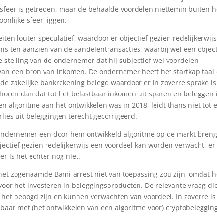
ssfeer is getreden, maar de behaalde voordelen niettemin buiten h
onlijke sfeer liggen.
iten louter speculatief, waardoor er objectief gezien redelijkerwijs
nis ten aanzien van de aandelentransacties, waarbij wel een object
De stelling van de ondernemer dat hij subjectief wel voordelen
 van een bron van inkomen. De ondernemer heeft het startkapitaal 
p de zakelijke bankrekening belegd waardoor er in zoverre sprake is
horen dan dat tot het belastbaar inkomen uit sparen en beleggen 
en algoritme aan het ontwikkelen was in 2018, leidt thans niet tot 
rlies uit beleggingen terecht gecorrigeerd.
ondernemer een door hem ontwikkeld algoritme op de markt breng
jectief gezien redelijkerwijs een voordeel kan worden verwacht, er
r is het echter nog niet.
t het zogenaamde Bami-arrest niet van toepassing zou zijn, omdat h
voor het investeren in beleggingsproducten. De relevante vraag di
n het beoogd zijn en kunnen verwachten van voordeel. In zoverre is
kbaar met (het ontwikkelen van een algoritme voor) cryptobeleggin