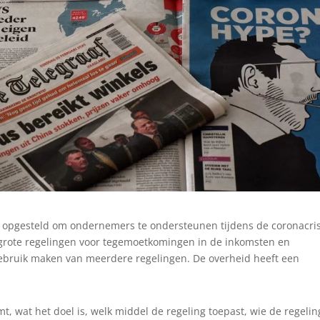
n opgesteld om ondernemers te ondersteunen tijdens de coronacris
grote regelingen voor tegemoetkomingen in de inkomsten en
ebruik maken van meerdere regelingen. De overheid heeft een
, wat het doel is, welk middel de regeling toepast, wie de regelin