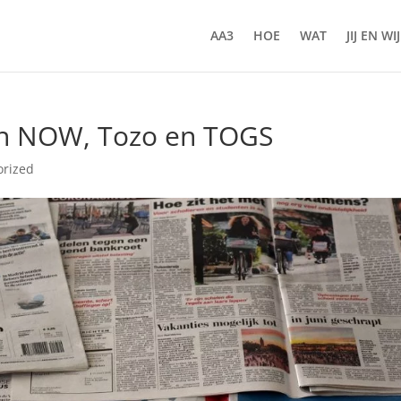
AA3
HOE
WAT
JIJ EN WIJ
en NOW, Tozo en TOGS
orized