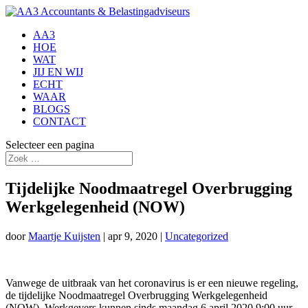
AA3
HOE
WAT
JIJ EN WIJ
ECHT
WAAR
BLOGS
CONTACT
Selecteer een pagina
Tijdelijke Noodmaatregel Overbrugging
Werkgelegenheid (NOW)
door
Maartje Kuijsten
|
apr 9, 2020
|
Uncategorized
Vanwege de uitbraak van het coronavirus is er een nieuwe regeling,
de tijdelijke Noodmaatregel Overbrugging Werkgelegenheid
(NOW). Werkgevers kunnen sinds maandag 6 april 2020 9:00 uur