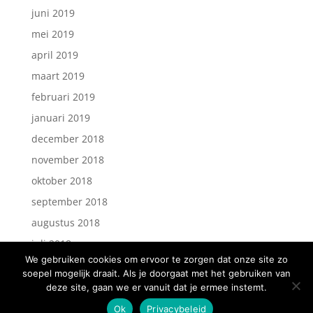
juni 2019
mei 2019
april 2019
maart 2019
februari 2019
januari 2019
december 2018
november 2018
oktober 2018
september 2018
augustus 2018
juli 2018
We gebruiken cookies om ervoor te zorgen dat onze site zo
soepel mogelijk draait. Als je doorgaat met het gebruiken van
deze site, gaan we er vanuit dat je ermee instemt.
Ok
Privacybeleid
website gemaakt door
HELLO
WEBDESIGN.