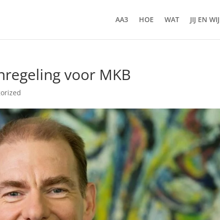
AA3
HOE
WAT
JIJ EN WIJ
nregeling voor MKB
orized