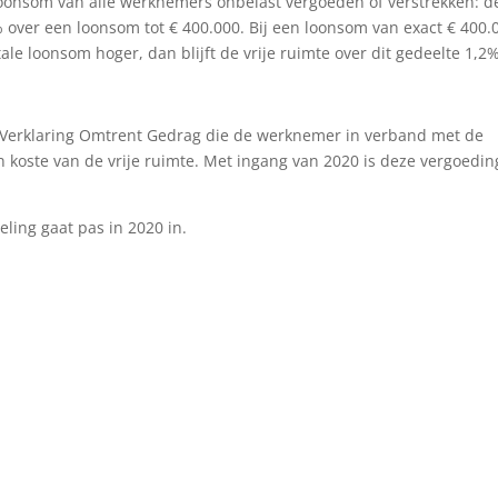
oonsom van alle werknemers onbelast vergoeden of verstrekken: d
7% over een loonsom tot € 400.000. Bij een loonsom van exact € 400.
tale loonsom hoger, dan blijft de vrije ruimte over dit gedeelte 1,2%
 Verklaring Omtrent Gedrag die de werknemer in verband met de
n koste van de vrije ruimte. Met ingang van 2020 is deze vergoedin
ling gaat pas in 2020 in.