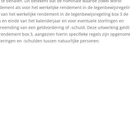
l te behalen. Dit betekent dat de nominale waarde zowel wordt
endement als voor het werkelijke rendement in de tegenbewijsregeli
g van het werkelijke rendement in de tegenbewijsregeling box 3 de
 en einde van het kalenderjaar en voor eventuele stortingen en
rvreemding van een geldvordering of -schuld. Deze uitwerking geldt
 rendement box 3, aangezien hierin specifieke regels zijn opgenom
deringen en -schulden tussen natuurlijke personen.