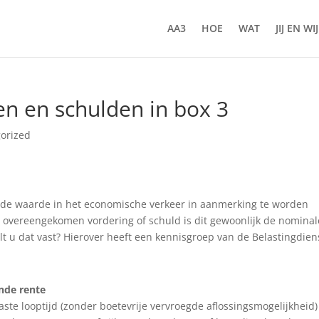
AA3
HOE
WAT
JIJ EN WIJ
n en schulden in box 3
orized
 de waarde in het economische verkeer in aanmerking te worden
 overeengekomen vordering of schuld is dit gewoonlijk de nominal
elt u dat vast? Hierover heeft een kennisgroep van de Belastingdien
ende rente
te looptijd (zonder boetevrije vervroegde aflossingsmogelijkheid)