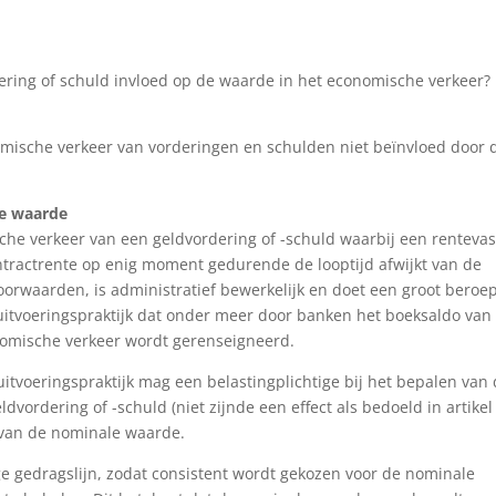
ering of schuld invloed op de waarde in het economische verkeer?
omische verkeer van vorderingen en schulden niet beïnvloed door 
le waarde
he verkeer van een geldvordering of -schuld waarbij een rentevas
tractrente op enig moment gedurende de looptijd afwijkt van de
oorwaarden, is administratief bewerkelijk en doet een groot beroe
 uitvoeringspraktijk dat onder meer door banken het boeksaldo van
onomische verkeer wordt gerenseigneerd.
itvoeringspraktijk mag een belastingplichtige bij het bepalen van
vordering of -schuld (niet zijnde een effect als bedoeld in artikel
n van de nominale waarde.
ge gedragslijn, zodat consistent wordt gekozen voor de nominale